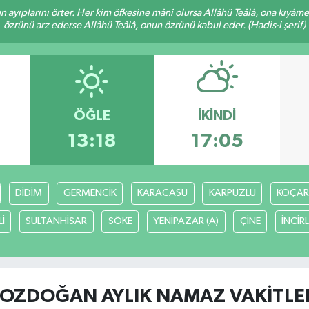
nun ayıplarını örter. Her kim öfkesine mâni olursa Allâhü Teâlâ, ona kıyâ
özrünü arz ederse Allâhü Teâlâ, onun özrünü kabul eder. (Hadis-i şerif)
ÖĞLE
İKINDI
13:18
17:05
DİDİM
GERMENCİK
KARACASU
KARPUZLU
KOÇAR
İ
SULTANHİSAR
SÖKE
YENİPAZAR (A)
ÇİNE
İNCİR
OZDOĞAN AYLIK NAMAZ VAKITLE