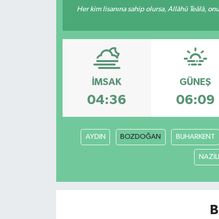
Her kim lisanına sahip olursa, Allâhü Teâlâ, o
İMSAK
GÜNEŞ
04:36
06:09
AYDIN
BOZDOĞAN
BUHARKENT
NAZİLL
B