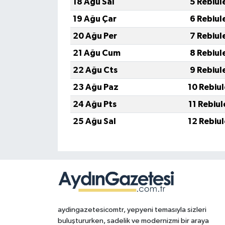
18 Ağu Sal
5 Rebiul
19 Ağu Çar
6 Rebiul
20 Ağu Per
7 Rebiul
21 Ağu Cum
8 Rebiul
22 Ağu Cts
9 Rebiul
23 Ağu Paz
10 Rebiu
24 Ağu Pts
11 Rebiu
25 Ağu Sal
12 Rebiu
aydingazetesicomtr, yepyeni temasıyla sizleri
buluştururken, sadelik ve modernizmi bir araya