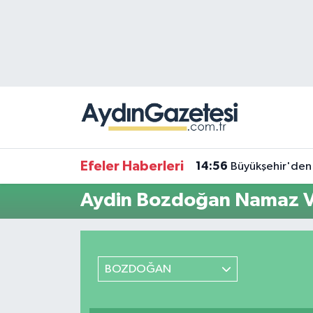
Efeler Hava Durumu
Efeler Trafik Yoğunluk Haritası
Süper Lig Puan Durumu ve Fikstür
Tüm Manşetler
Efeler Haberleri
14:56
Büyükşehir'den 
Son Dakika Haberleri
Aydin Bozdoğan Namaz Va
Haber Arşivi
BOZDOĞAN