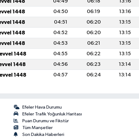
evvel 1448
04:49
06:18
13:16
evvel 1448
04:50
06:19
13:16
evvel 1448
04:51
06:20
13:15
evvel 1448
04:52
06:20
13:15
evvel 1448
04:53
06:21
13:15
levvel 1448
04:55
06:22
13:15
levvel 1448
04:56
06:23
13:14
levvel 1448
04:57
06:24
13:14
Efeler Hava Durumu
Efeler Trafik Yoğunluk Haritası
Puan Durumu ve Fikstür
Tüm Manşetler
Son Dakika Haberleri