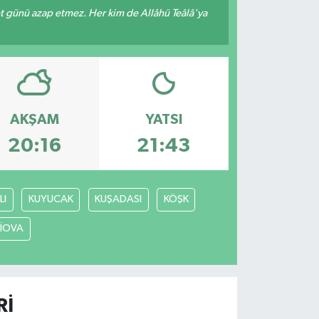
met günü azap etmez. Her kim de Allâhü Teâlâ'ya
AKŞAM
YATSI
20:16
21:43
LI
KUYUCAK
KUŞADASI
KÖŞK
LİOVA
RI