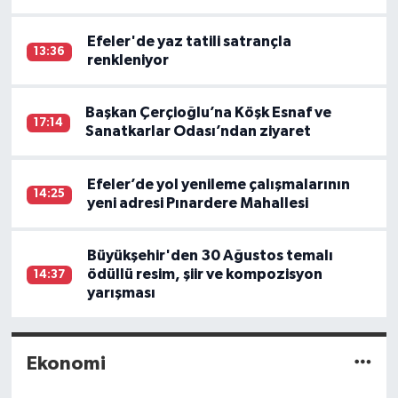
Efeler'de yaz tatili satrançla
13:36
renkleniyor
Başkan Çerçioğlu’na Köşk Esnaf ve
17:14
Sanatkarlar Odası’ndan ziyaret
Efeler’de yol yenileme çalışmalarının
14:25
yeni adresi Pınardere Mahallesi
Büyükşehir'den 30 Ağustos temalı
ödüllü resim, şiir ve kompozisyon
14:37
yarışması
Ekonomi