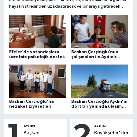
hayatın stresinden uzaklaştıracak ve bir araya getirecek
yeni bir etkinliğe daha imza atıyor. Başkan Yetişkin’in
öncülüğünde hayata geçirilen çalışma kapsamında, Efeler
sakinleri doğayla iç içe, sağlıklı bir akşamda buluşmaya
hazırlanıyor.
Efeler’de vatandaşlara
Başkan Çerçioğlu’nun
ücretsiz psikolojik destek
çalışmaları ile Aydınlı
minikler yaz tatilini
bilimle geçiriyor
Başkan Çerçioğlu'na
Başkan Çerçioğlu Aydın’ın
nezaket ziyaretleri
dört bir yanında ulaşım
yatırımlarını sürdürüyor
1
2
AYDIN
AYDIN
Başkan
Büyükşehir'den