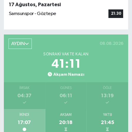
17 Ağustos, Pazartesi
Samsunspor - Göztepe
21:30
AYDIN
08.08.2026
SONRAKI VAKTE KALAN
41:10
Akşam Namazı
İMSAK
GÜNEŞ
ÖĞLE
04:37
06:11
13:19
İKINDI
AKŞAM
YATSI
17:07
20:18
21:45