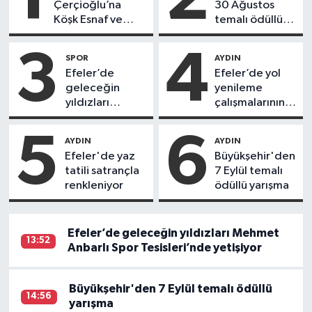
Çerçioğlu’na
30 Ağustos
Köşk Esnaf ve
temalı ödüllü
Sanatkarlar
resim, şiir ve
Odası’ndan
kompozisyon
3
4
SPOR
AYDIN
ziyaret
yarışması
Efeler’de
Efeler’de yol
geleceğin
yenileme
yıldızları
çalışmalarının
Mehmet
yeni adresi
Anbarlı Spor
Pınardere
5
6
AYDIN
AYDIN
Tesisleri’nde
Mahallesi
Efeler'de yaz
Büyükşehir'den
yetişiyor
tatili satrançla
7 Eylül temalı
renkleniyor
ödüllü yarışma
Efeler’de geleceğin yıldızları Mehmet
13:52
Anbarlı Spor Tesisleri’nde yetişiyor
Büyükşehir'den 7 Eylül temalı ödüllü
14:56
yarışma