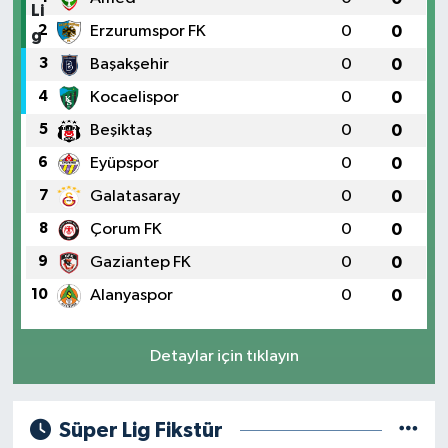
2
Erzurumspor FK
0
0
3
Başakşehir
0
0
4
Kocaelispor
0
0
5
Beşiktaş
0
0
6
Eyüpspor
0
0
7
Galatasaray
0
0
8
Çorum FK
0
0
9
Gaziantep FK
0
0
10
Alanyaspor
0
0
Detaylar için tıklayın
Süper Lig Fikstür