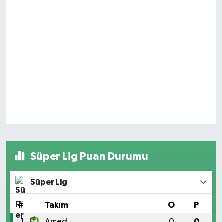
Süper Lig Puan Durumu
Süper Lig
#
Takım
O
P
1
Amed
0
0