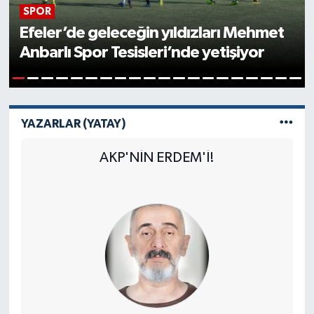
SPOR
Efeler’de geleceğin yıldızları Mehmet
Anbarlı Spor Tesisleri’nde yetişiyor
1
2
3
4
5
6
7
8
9
10
11
12
13
14
15
16
17
18
19
20
YAZARLAR (YATAY)
AKP'NİN ERDEM'İ!