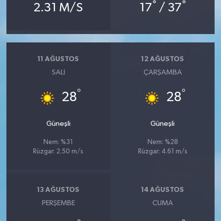
°
°
2.31 M/S
17
/ 37
11 AĞUSTOS
12 AĞUSTOS
SALI
ÇARŞAMBA
°
°
28
28
Güneşli
Güneşli
Nem: %31
Nem: %28
Rüzgar: 2.50 m/s
Rüzgar: 4.61 m/s
13 AĞUSTOS
14 AĞUSTOS
PERŞEMBE
CUMA