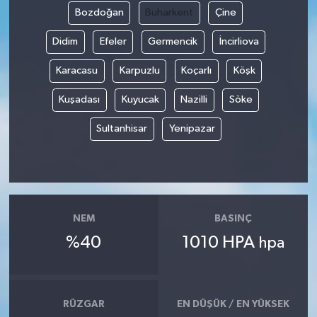
Bozdoğan
Buharkent
Çine
Didim
Efeler
Germencik
İncirliova
Karacasu
Karpuzlu
Koçarlı
Köşk
Kuşadası
Kuyucak
Nazilli
Söke
Sultanhisar
Yenipazar
NEM
BASINÇ
%40
1010 HPA
hpa
RÜZGAR
EN DÜŞÜK / EN YÜKSEK