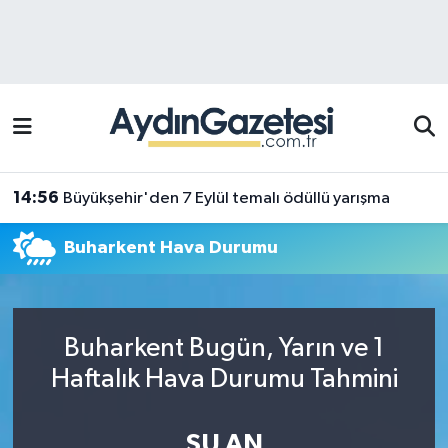
Efeler Hava Durumu
Efeler Trafik Yoğunluk Haritası
Süper Lig Puan Durumu ve Fikstür
14:56
Büyükşehir'den 7 Eylül temalı ödüllü yarışma
Tüm Manşetler
Buharkent Hava Durumu
Son Dakika Haberleri
Haber Arşivi
Buharkent Bugün, Yarın ve 1
Haftalık Hava Durumu Tahmini
ŞU AN