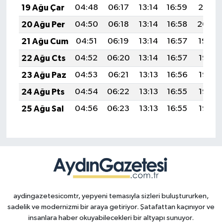
19 Ağu Çar
04:48
06:17
13:14
16:59
20:01
20 Ağu Per
04:50
06:18
13:14
16:58
20:00
21 Ağu Cum
04:51
06:19
13:14
16:57
19:59
22 Ağu Cts
04:52
06:20
13:14
16:57
19:57
23 Ağu Paz
04:53
06:21
13:13
16:56
19:56
24 Ağu Pts
04:54
06:22
13:13
16:55
19:55
25 Ağu Sal
04:56
06:23
13:13
16:55
19:53
aydingazetesicomtr, yepyeni temasıyla sizleri buluştururken,
sadelik ve modernizmi bir araya getiriyor. Şatafattan kaçınıyor ve
insanlara haber okuyabilecekleri bir altyapı sunuyor.