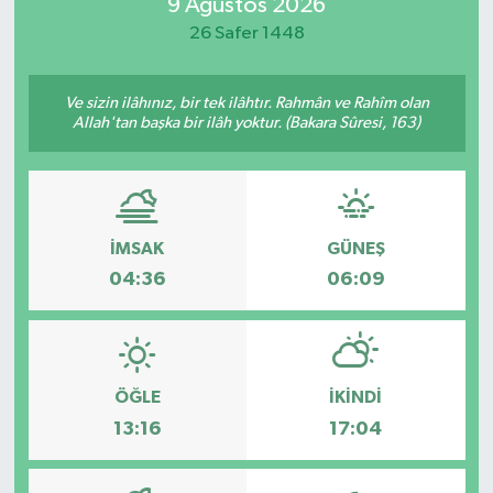
9 Ağustos 2026
26 Safer 1448
Ve sizin ilâhınız, bir tek ilâhtır. Rahmân ve Rahîm olan
Allah'tan başka bir ilâh yoktur. (Bakara Sûresi, 163)
İMSAK
GÜNEŞ
04:36
06:09
ÖĞLE
İKINDI
13:16
17:04