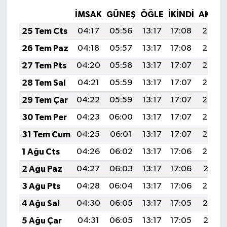
İMSAK
GÜNEŞ
ÖĞLE
İKINDI
AKŞA
25 Tem Cts
04:17
05:56
13:17
17:08
20:28
26 Tem Paz
04:18
05:57
13:17
17:08
20:27
27 Tem Pts
04:20
05:58
13:17
17:07
20:27
28 Tem Sal
04:21
05:59
13:17
17:07
20:26
29 Tem Çar
04:22
05:59
13:17
17:07
20:25
30 Tem Per
04:23
06:00
13:17
17:07
20:24
31 Tem Cum
04:25
06:01
13:17
17:07
20:23
1 Ağu Cts
04:26
06:02
13:17
17:06
20:22
2 Ağu Paz
04:27
06:03
13:17
17:06
20:21
3 Ağu Pts
04:28
06:04
13:17
17:06
20:20
4 Ağu Sal
04:30
06:05
13:17
17:05
20:19
5 Ağu Çar
04:31
06:05
13:17
17:05
20:18