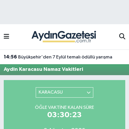
Efeler Hava Durumu
Efeler Trafik Yoğunluk Haritası
Süper Lig Puan Durumu ve Fikstür
14:56
Büyükşehir'den 7 Eylül temalı ödüllü yarışma
Tüm Manşetler
Aydin Karacasu Namaz Vakitleri
Son Dakika Haberleri
KARACASU
Haber Arşivi
ÖĞLE VAKTINE KALAN SÜRE
03:30:23