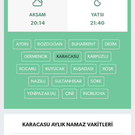
AKŞAM
YATSI
20:14
21:40
AYDIN
BOZDOĞAN
BUHARKENT
DİDİM
GERMENCİK
KARACASU
KARPUZLU
KOÇARLI
KUYUCAK
KUŞADASI
KÖŞK
NAZİLLİ
SULTANHİSAR
SÖKE
YENİPAZAR (A)
ÇİNE
İNCİRLİOVA
KARACASU AYLIK NAMAZ VAKITLERI