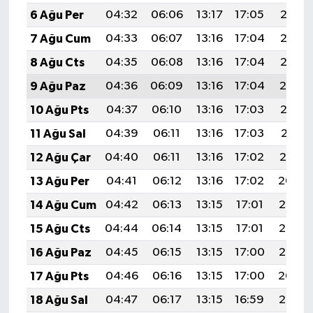
6 Ağu Per
04:32
06:06
13:17
17:05
20:17
7 Ağu Cum
04:33
06:07
13:16
17:04
20:16
8 Ağu Cts
04:35
06:08
13:16
17:04
20:15
9 Ağu Paz
04:36
06:09
13:16
17:04
20:14
10 Ağu Pts
04:37
06:10
13:16
17:03
20:13
11 Ağu Sal
04:39
06:11
13:16
17:03
20:11
12 Ağu Çar
04:40
06:11
13:16
17:02
20:10
13 Ağu Per
04:41
06:12
13:16
17:02
20:09
14 Ağu Cum
04:42
06:13
13:15
17:01
20:08
15 Ağu Cts
04:44
06:14
13:15
17:01
20:06
16 Ağu Paz
04:45
06:15
13:15
17:00
20:05
17 Ağu Pts
04:46
06:16
13:15
17:00
20:04
18 Ağu Sal
04:47
06:17
13:15
16:59
20:03