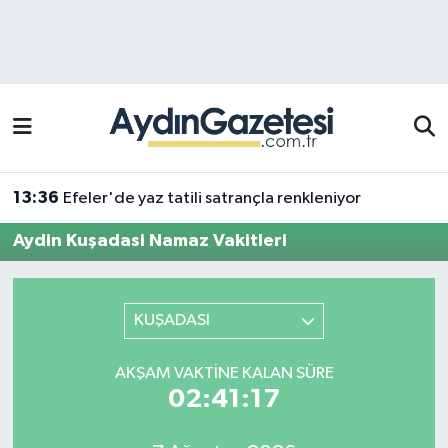
Efeler Hava Durumu
Efeler Trafik Yoğunluk Haritası
Süper Lig Puan Durumu ve Fikstür
13:36
Efeler'de yaz tatili satrançla renkleniyor
Tüm Manşetler
Aydin Kuşadasi Namaz Vakitleri
Son Dakika Haberleri
KUŞADASI
Haber Arşivi
AKŞAM VAKTINE KALAN SÜRE
02:41:17