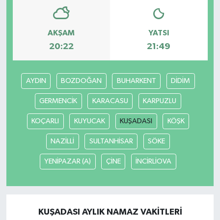
AKŞAM
YATSI
20:22
21:49
AYDIN
BOZDOĞAN
BUHARKENT
DİDİM
GERMENCİK
KARACASU
KARPUZLU
KOÇARLI
KUYUCAK
KUŞADASI
KÖŞK
NAZİLLİ
SULTANHİSAR
SÖKE
YENİPAZAR (A)
ÇİNE
İNCİRLİOVA
KUŞADASI AYLIK NAMAZ VAKITLERI