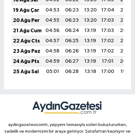
19 Ağu Çar
04:53
06:23
13:20
17:04
20:07
20 Ağu Per
04:55
06:23
13:20
17:03
20:06
21 Ağu Cum
04:56
06:24
13:19
17:03
20:04
22 Ağu Cts
04:57
06:25
13:19
17:02
20:03
23 Ağu Paz
04:58
06:26
13:19
17:02
20:02
24 Ağu Pts
04:59
06:27
13:19
17:01
20:00
25 Ağu Sal
05:01
06:28
13:18
17:00
19:59
aydingazetesicomtr, yepyeni temasıyla sizleri buluştururken,
sadelik ve modernizmi bir araya getiriyor. Şatafattan kaçınıyor ve