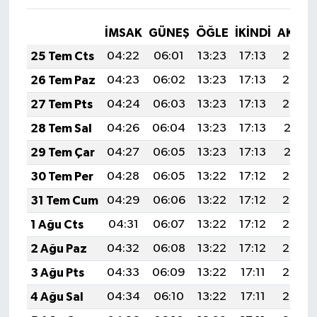
İMSAK
GÜNEŞ
ÖĞLE
İKINDI
AKŞA
25 Tem Cts
04:22
06:01
13:23
17:13
20:34
26 Tem Paz
04:23
06:02
13:23
17:13
20:33
27 Tem Pts
04:24
06:03
13:23
17:13
20:32
28 Tem Sal
04:26
06:04
13:23
17:13
20:31
29 Tem Çar
04:27
06:05
13:23
17:13
20:31
30 Tem Per
04:28
06:05
13:22
17:12
20:30
31 Tem Cum
04:29
06:06
13:22
17:12
20:29
1 Ağu Cts
04:31
06:07
13:22
17:12
20:28
2 Ağu Paz
04:32
06:08
13:22
17:12
20:27
3 Ağu Pts
04:33
06:09
13:22
17:11
20:26
4 Ağu Sal
04:34
06:10
13:22
17:11
20:25