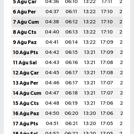
5 Ağu Çar
04:36
06:10
13:22
17:11
20:24
6 Ağu Per
04:37
06:11
13:22
17:10
20:23
7 Ağu Cum
04:38
06:12
13:22
17:10
20:22
8 Ağu Cts
04:40
06:13
13:22
17:10
20:20
9 Ağu Paz
04:41
06:14
13:22
17:09
20:19
10 Ağu Pts
04:42
06:15
13:21
17:09
20:18
11 Ağu Sal
04:43
06:16
13:21
17:08
20:17
12 Ağu Çar
04:45
06:17
13:21
17:08
20:16
13 Ağu Per
04:46
06:17
13:21
17:07
20:15
14 Ağu Cum
04:47
06:18
13:21
17:07
20:13
15 Ağu Cts
04:48
06:19
13:21
17:06
20:12
16 Ağu Paz
04:50
06:20
13:20
17:06
20:11
17 Ağu Pts
04:51
06:21
13:20
17:05
20:10
18 Ağu Sal
04:52
06:22
13:20
17:05
20:08