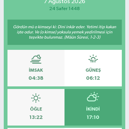
7 Ağustos 2026
24 Safer 1448
Gördün mü o kimseyi ki: Dini inkâr eder. Yetimi itip kakan
işte odur. Ve (o kimse) yoksula yemek yedirilmesi için
teşvikte bulunmaz. (Mâûn Sûresi, 1-2-3)
İMSAK
GÜNEŞ
04:38
06:12
ÖĞLE
İKINDI
13:22
17:10