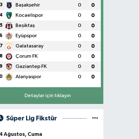
3
Başakşehir
0
0
4
Kocaelispor
0
0
5
Beşiktaş
0
0
6
Eyüpspor
0
0
7
Galatasaray
0
0
8
Çorum FK
0
0
9
Gaziantep FK
0
0
0
Alanyaspor
0
0
Detaylar için tıklayın
Süper Lig Fikstür
4 Ağustos, Cuma