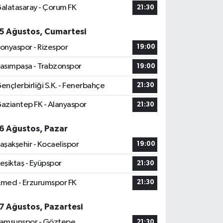
alatasaray - Çorum FK
21:30
5 Ağustos, Cumartesi
onyaspor - Rizespor
19:00
asımpaşa - Trabzonspor
19:00
ençlerbirliği S.K. - Fenerbahçe
21:30
aziantep FK - Alanyaspor
21:30
6 Ağustos, Pazar
aşakşehir - Kocaelispor
19:00
eşiktaş - Eyüpspor
21:30
med - Erzurumspor FK
21:30
7 Ağustos, Pazartesi
amsunspor - Göztepe
21:30