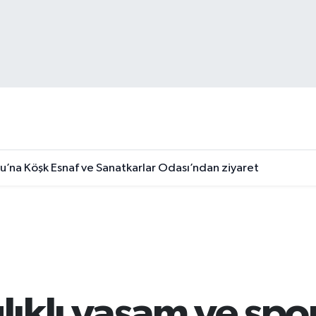
u’na Köşk Esnaf ve Sanatkarlar Odası’ndan ziyaret
ğlıklı yaşam ve spo