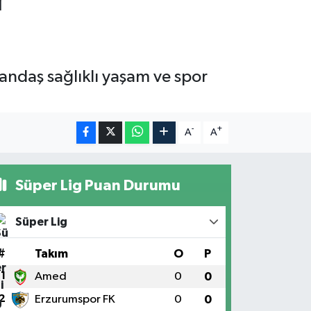
andaş sağlıklı yaşam ve spor
-
+
A
A
Süper Lig Puan Durumu
Süper Lig
#
Takım
O
P
1
Amed
0
0
2
Erzurumspor FK
0
0