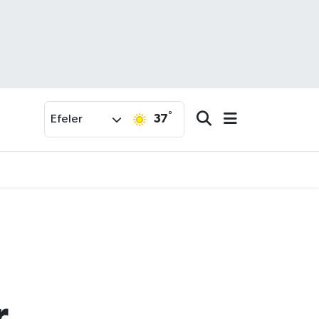
°
37
Efeler
r