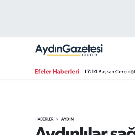
Efeler Hava Durumu
Efeler Trafik Yoğunluk Haritası
Süper Lig Puan Durumu ve Fikstür
Tüm Manşetler
Efeler Haberleri
17:14
Başkan Çerçioğl
Son Dakika Haberleri
Haber Arşivi
HABERLER
AYDIN
Aydınlılar sa