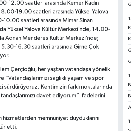
.00-12.00 saatleri arasında Kemer Kadın
G
18.00-19.00 saatleri arasında Yüksel Yalova
1
0-10.00 saatleri arasında Mimar Sinan
K
nda Yüksel Yalova Kültür Merkezi’nde, 14.00-
nda Adnan Menderes Kültür Merkezi’nde;
K
15.30-16.30 saatleri arasında Girne Çok
G
yor.
G
lem Çerçioğlu, her yaştan vatandaşa yönelik
1
 ve “Vatandaşlarımızı sağlıklı yaşam ve spor
B
mizi sürdürüyoruz. Kentimizin farklı noktalarında
atandaşlarımızı davet ediyorum” ifadelerini
B
A
ulan hizmetlerden memnuniyet duyduklarını
1
ür etti.
S