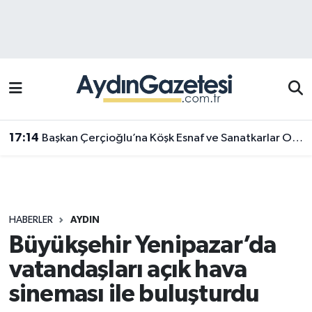
Efeler Hava Durumu
Efeler Trafik Yoğunluk Haritası
Süper Lig Puan Durumu ve Fikstür
17:14
Başkan Çerçioğlu’na Köşk Esnaf ve Sanatkarlar Odası’ndan ziyaret
Tüm Manşetler
Son Dakika Haberleri
HABERLER
AYDIN
Haber Arşivi
Büyükşehir Yenipazar’da
vatandaşları açık hava
sineması ile buluşturdu