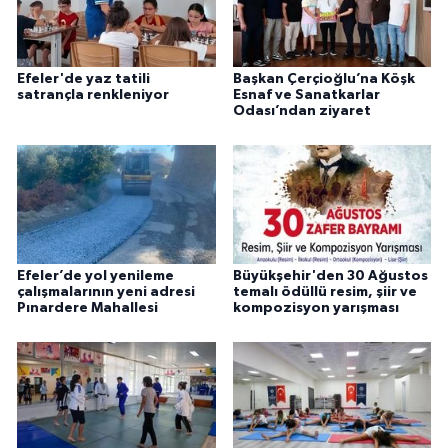
Efeler'de yaz tatili
Başkan Çerçioğlu’na Köşk
satrançla renkleniyor
Esnaf ve Sanatkarlar
Odası’ndan ziyaret
Efeler’de yol yenileme
Büyükşehir'den 30 Ağustos
çalışmalarının yeni adresi
temalı ödüllü resim, şiir ve
Pınardere Mahallesi
kompozisyon yarışması