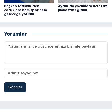
Başkan Yetişkin'den
Aydın'da çocuklara ücretsiz
çocuklara hem spor hem
jimnastik eğitimi
geleceğe yatırım
Yorumlar
Gönder