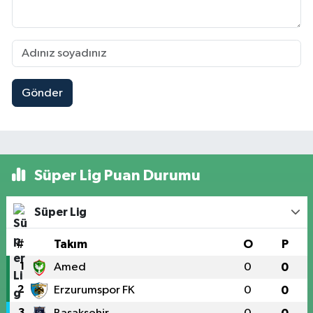
Gönder
Süper Lig Puan Durumu
Süper Lig
#
Takım
O
P
1
Amed
0
0
2
Erzurumspor FK
0
0
3