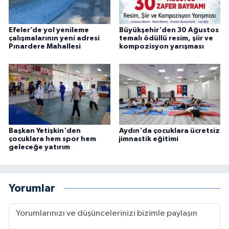
Efeler’de yol yenileme
Büyükşehir'den 30 Ağustos
çalışmalarının yeni adresi
temalı ödüllü resim, şiir ve
Pınardere Mahallesi
kompozisyon yarışması
Başkan Yetişkin'den
Aydın'da çocuklara ücretsiz
çocuklara hem spor hem
jimnastik eğitimi
geleceğe yatırım
Yorumlar