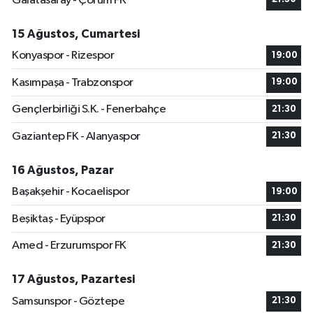
Galatasaray - Çorum FK
15 Ağustos, Cumartesi
Konyaspor - Rizespor
19:00
Kasımpaşa - Trabzonspor
19:00
Gençlerbirliği S.K. - Fenerbahçe
21:30
Gaziantep FK - Alanyaspor
21:30
16 Ağustos, Pazar
Başakşehir - Kocaelispor
19:00
Beşiktaş - Eyüpspor
21:30
Amed - Erzurumspor FK
21:30
17 Ağustos, Pazartesi
Samsunspor - Göztepe
21:30