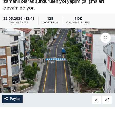
zamanlı olarak sürdürülen yol yapım çalışmaları
devam ediyor.
22.05.2026 - 12:43
128
1 DK
YAYINLANMA
GÖSTERIM
OKUNMA SÜRESI
Paylaş
-
+
A
A