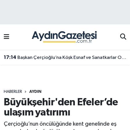
Efeler Hava Durumu
Efeler Trafik Yoğunluk Haritası
Süper Lig Puan Durumu ve Fikstür
17:14
Başkan Çerçioğlu’na Köşk Esnaf ve Sanatkarlar Odası’ndan ziyaret
Tüm Manşetler
Son Dakika Haberleri
HABERLER
AYDIN
Haber Arşivi
Büyükşehir'den Efeler’de
ulaşım yatırımı
Çerçioğlu’nun öncülüğünde kent genelinde eş