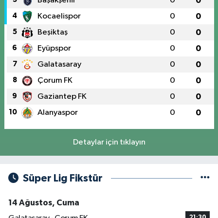
Başakşehir
0
0
4
Kocaelispor
0
0
5
Beşiktaş
0
0
6
Eyüpspor
0
0
7
Galatasaray
0
0
8
Çorum FK
0
0
9
Gaziantep FK
0
0
10
Alanyaspor
0
0
Detaylar için tıklayın
Süper Lig Fikstür
14 Ağustos, Cuma
21:30