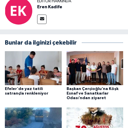
EDITÖR HAKKINDA
Eren Kadife
Bunlar da ilginizi çekebilir
Efeler'de yaz tatili
Başkan Çerçioğlu’na Köşk
satrançla renkleniyor
Esnaf ve Sanatkarlar
Odası’ndan ziyaret