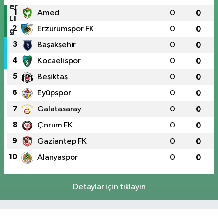
1
Amed
0
0
2
Erzurumspor FK
0
0
3
Başakşehir
0
0
4
Kocaelispor
0
0
5
Beşiktaş
0
0
6
Eyüpspor
0
0
7
Galatasaray
0
0
8
Çorum FK
0
0
9
Gaziantep FK
0
0
10
Alanyaspor
0
0
Detaylar için tıklayın