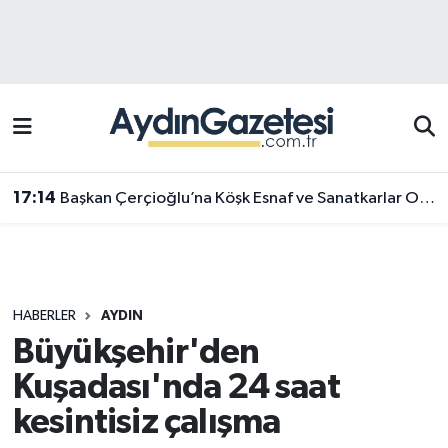
Efeler Hava Durumu
Efeler Trafik Yoğunluk Haritası
Süper Lig Puan Durumu ve Fikstür
17:14
Başkan Çerçioğlu’na Köşk Esnaf ve Sanatkarlar Odası’ndan ziyaret
Tüm Manşetler
Son Dakika Haberleri
HABERLER
AYDIN
Haber Arşivi
Büyükşehir'den
Kuşadası'nda 24 saat
kesintisiz çalışma