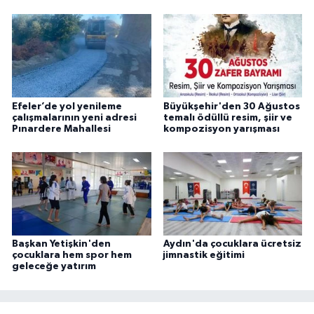
Efeler’de yol yenileme
Büyükşehir'den 30 Ağustos
çalışmalarının yeni adresi
temalı ödüllü resim, şiir ve
Pınardere Mahallesi
kompozisyon yarışması
Başkan Yetişkin'den
Aydın'da çocuklara ücretsiz
çocuklara hem spor hem
jimnastik eğitimi
geleceğe yatırım