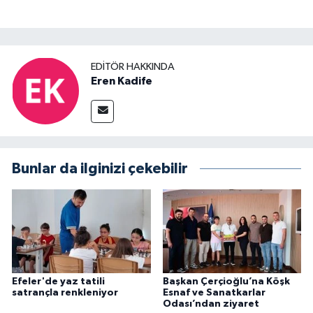
EDITÖR HAKKINDA
Eren Kadife
Bunlar da ilginizi çekebilir
Efeler'de yaz tatili
Başkan Çerçioğlu’na Köşk
satrançla renkleniyor
Esnaf ve Sanatkarlar
Odası’ndan ziyaret