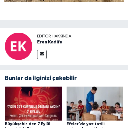
EDITÖR HAKKINDA
Eren Kadife
Bunlar da ilginizi çekebilir
Büyükşehir'den 7 Eylül
Efeler'de yaz tatili