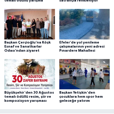
temalı ödüllü yarışma
satrançla renkleniyor
Başkan Çerçioğlu’na Köşk
Efeler’de yol yenileme
Esnaf ve Sanatkarlar
çalışmalarının yeni adresi
Odası’ndan ziyaret
Pınardere Mahallesi
Büyükşehir'den 30 Ağustos
Başkan Yetişkin'den
temalı ödüllü resim, şiir ve
çocuklara hem spor hem
kompozisyon yarışması
geleceğe yatırım