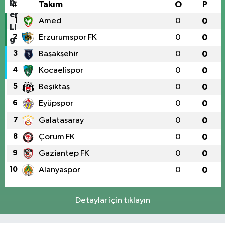
#
Takım
O
P
1
Amed
0
0
2
Erzurumspor FK
0
0
3
Başakşehir
0
0
4
Kocaelispor
0
0
5
Beşiktaş
0
0
6
Eyüpspor
0
0
7
Galatasaray
0
0
8
Çorum FK
0
0
9
Gaziantep FK
0
0
10
Alanyaspor
0
0
Detaylar için tıklayın