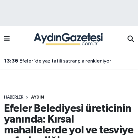
Efeler Hava Durumu
Efeler Trafik Yoğunluk Haritası
Süper Lig Puan Durumu ve Fikstür
13:36
Efeler'de yaz tatili satrançla renkleniyor
Tüm Manşetler
Son Dakika Haberleri
HABERLER
AYDIN
Haber Arşivi
Efeler Belediyesi üreticinin
yanında: Kırsal
mahallelerde yol ve tesviye