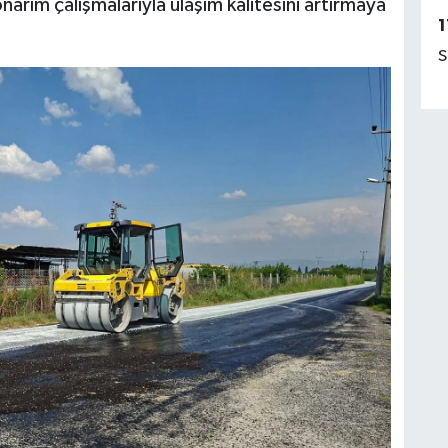
rım çalışmalarıyla ulaşım kalitesini artırmaya
1
S