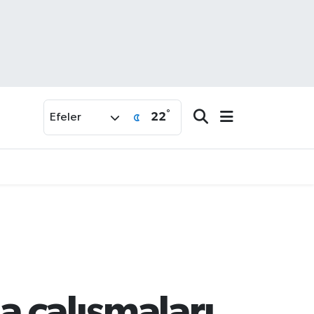
°
22
Efeler
a çalışmaları