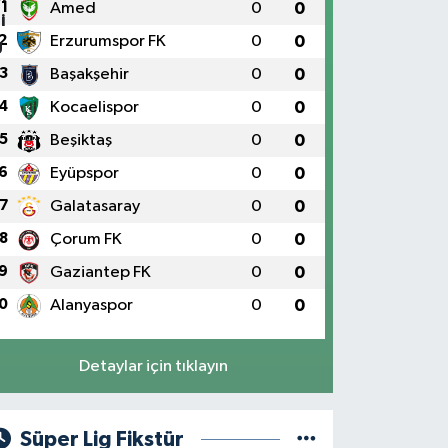
1
Amed
0
0
2
Erzurumspor FK
0
0
3
Başakşehir
0
0
4
Kocaelispor
0
0
5
Beşiktaş
0
0
6
Eyüpspor
0
0
7
Galatasaray
0
0
8
Çorum FK
0
0
9
Gaziantep FK
0
0
0
Alanyaspor
0
0
Detaylar için tıklayın
Süper Lig Fikstür