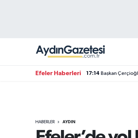
Efeler Hava Durumu
Efeler Trafik Yoğunluk Haritası
Süper Lig Puan Durumu ve Fikstür
Tüm Manşetler
Efeler Haberleri
17:14
Başkan Çerçioğl
Son Dakika Haberleri
Haber Arşivi
HABERLER
AYDIN
Efeler’de yol