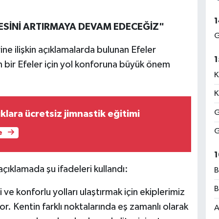
1
TESİNİ ARTIRMAYA DEVAM EDECEĞİZ"
G
ne ilişkin açıklamalarda bulunan Efeler
1
n bir Efeler için yol konforuna büyük önem
K
K
G
lara ücretsiz jimnastik eğitimi
G
e
1
açıklamada şu ifadeleri kullandı:
B
B
 ve konforlu yolları ulaştırmak için ekiplerimiz
 Kentin farklı noktalarında eş zamanlı olarak
A