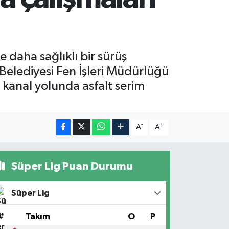
 daha sağlıklı bir sürüş
Belediyesi Fen İşleri Müdürlüğü
 kanal yolunda asfalt serim
-
+
A
A
Süper Lig Puan Durumu
Süper Lig
#
Takım
O
P