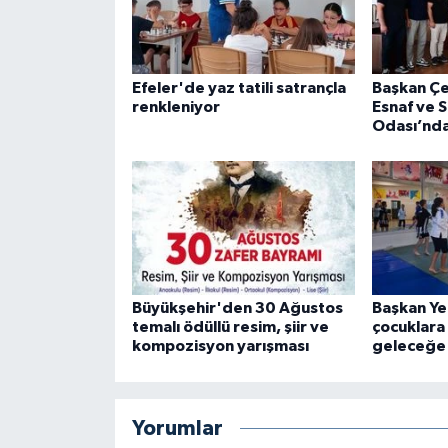
Efeler'de yaz tatili satrançla
Başkan Çe
renkleniyor
Esnaf ve 
Odası’nda
Büyükşehir'den 30 Ağustos
Başkan Ye
temalı ödüllü resim, şiir ve
çocuklara
kompozisyon yarışması
geleceğe 
Yorumlar