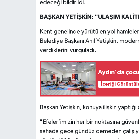
edeceği bildirildi.
BAŞKAN YETİŞKİN: "ULAŞIM KALİ
Kent genelinde yürütülen yol hamleleri
Belediye Başkanı Anıl Yetişkin, moder
verdiklerini vurguladı.
Aydın'da çocuk
İçeriği Görüntül
Başkan Yetişkin, konuya ilişkin yaptığı 
"Efeler’imizin her bir noktasına güvenli
sahada gece gündüz demeden çalışıyor.