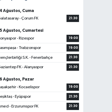
4 Ağustos, Cuma
alatasaray - Çorum FK
21:30
5 Ağustos, Cumartesi
onyaspor - Rizespor
19:00
asımpaşa - Trabzonspor
19:00
ençlerbirliği S.K. - Fenerbahçe
21:30
aziantep FK - Alanyaspor
21:30
6 Ağustos, Pazar
aşakşehir - Kocaelispor
19:00
eşiktaş - Eyüpspor
21:30
med - Erzurumspor FK
21:30