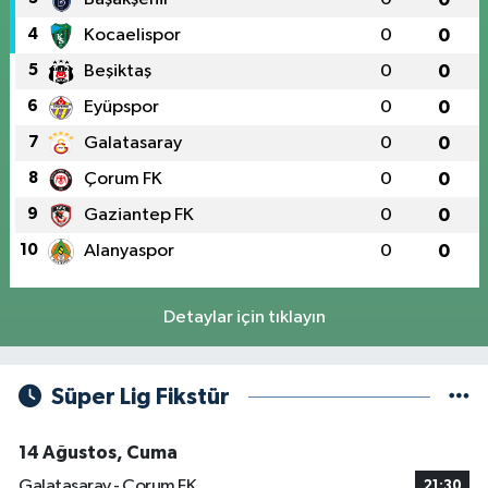
4
Kocaelispor
0
0
5
Beşiktaş
0
0
6
Eyüpspor
0
0
7
Galatasaray
0
0
8
Çorum FK
0
0
9
Gaziantep FK
0
0
10
Alanyaspor
0
0
Detaylar için tıklayın
Süper Lig Fikstür
14 Ağustos, Cuma
Galatasaray - Çorum FK
21:30