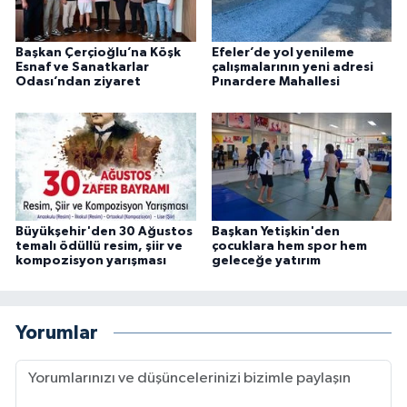
Başkan Çerçioğlu’na Köşk
Efeler’de yol yenileme
Esnaf ve Sanatkarlar
çalışmalarının yeni adresi
Odası’ndan ziyaret
Pınardere Mahallesi
Büyükşehir'den 30 Ağustos
Başkan Yetişkin'den
temalı ödüllü resim, şiir ve
çocuklara hem spor hem
kompozisyon yarışması
geleceğe yatırım
Yorumlar