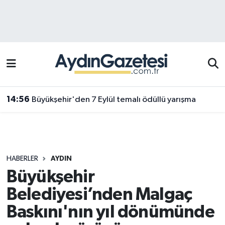
Efeler Hava Durumu
Efeler Trafik Yoğunluk Haritası
Süper Lig Puan Durumu ve Fikstür
14:56
Büyükşehir'den 7 Eylül temalı ödüllü yarışma
Tüm Manşetler
Son Dakika Haberleri
HABERLER
AYDIN
Haber Arşivi
Büyükşehir
Belediyesi’nden Malgaç
Baskını'nın yıl dönümünde