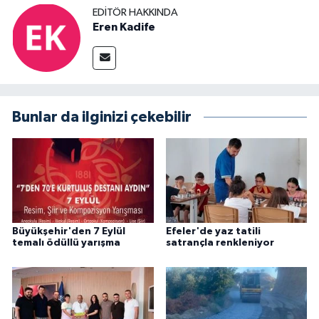
EDITÖR HAKKINDA
Eren Kadife
Bunlar da ilginizi çekebilir
Büyükşehir'den 7 Eylül
Efeler'de yaz tatili
temalı ödüllü yarışma
satrançla renkleniyor