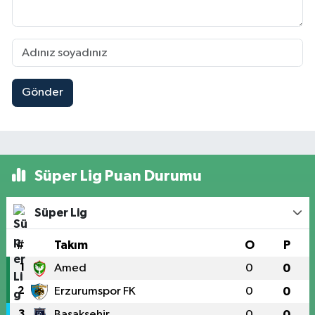
Gönder
Süper Lig Puan Durumu
Süper Lig
#
Takım
O
P
1
Amed
0
0
2
Erzurumspor FK
0
0
3
Başakşehir
0
0