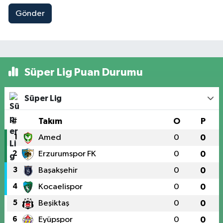
Gönder
Süper Lig Puan Durumu
Süper Lig
#
Takım
O
P
1
Amed
0
0
2
Erzurumspor FK
0
0
3
Başakşehir
0
0
4
Kocaelispor
0
0
5
Beşiktaş
0
0
6
Eyüpspor
0
0