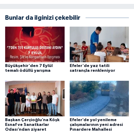
Bunlar da ilginizi çekebilir
Büyükşehir'den 7 Eylül
Efeler'de yaz tatili
temalı ödüllü yarışma
satrançla renkleniyor
Başkan Çerçioğlu’na Köşk
Efeler’de yol yenileme
Esnaf ve Sanatkarlar
çalışmalarının yeni adresi
Odası’ndan ziyaret
Pınardere Mahallesi