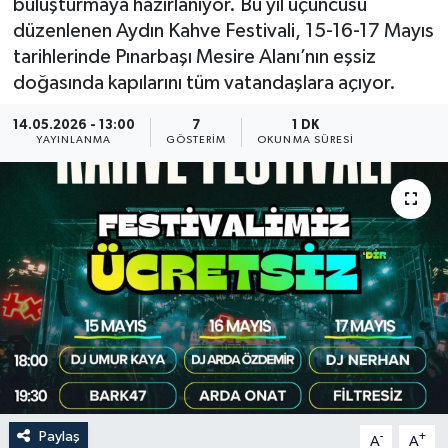
buluşturmaya hazırlanıyor. Bu yıl üçüncüsü
düzenlenen Aydın Kahve Festivali, 15-16-17 Mayıs
tarihlerinde Pınarbaşı Mesire Alanı’nın eşsiz
doğasında kapılarını tüm vatandaşlara açıyor.
14.05.2026 - 13:00
7
1 DK
YAYINLANMA
GÖSTERIM
OKUNMA SÜRESI
Paylaş
-
+
A
A