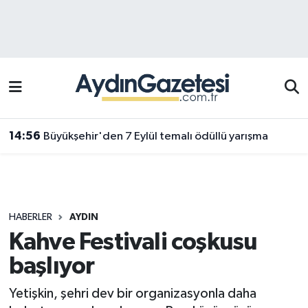
Efeler Hava Durumu
Efeler Trafik Yoğunluk Haritası
Süper Lig Puan Durumu ve Fikstür
14:56
Büyükşehir'den 7 Eylül temalı ödüllü yarışma
Tüm Manşetler
Son Dakika Haberleri
HABERLER
AYDIN
Haber Arşivi
Kahve Festivali coşkusu
başlıyor
Yetişkin, şehri dev bir organizasyonla daha