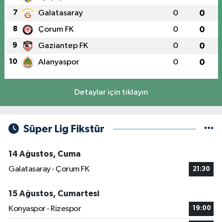
7
Galatasaray
0
0
8
Çorum FK
0
0
9
Gaziantep FK
0
0
10
Alanyaspor
0
0
Detaylar için tıklayın
Süper Lig Fikstür
14 Ağustos, Cuma
Galatasaray - Çorum FK
21:30
15 Ağustos, Cumartesi
Konyaspor - Rizespor
19:00