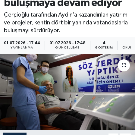
buluşmaya devam ediyor
Çerçioğlu tarafından Aydın’a kazandırılan yatırım
ve projeler, kentin dört bir yanında vatandaşlarla
buluşmayı sürdürüyor.
01.07.2026 - 17:44
01.07.2026 - 17:48
4
1
YAYINLANMA
GÜNCELLEME
GÖSTERIM
OKUNM