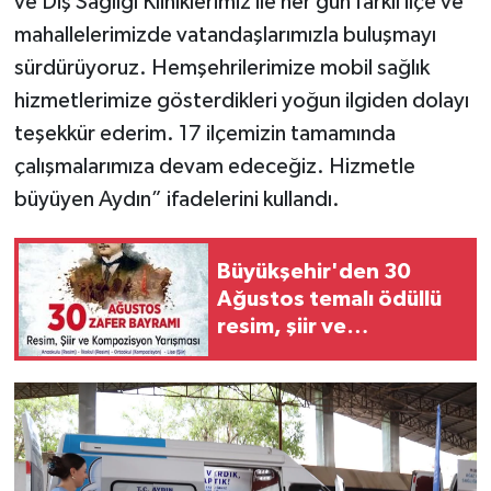
ve Diş Sağlığı Kliniklerimiz ile her gün farklı ilçe ve
mahallelerimizde vatandaşlarımızla buluşmayı
sürdürüyoruz. Hemşehrilerimize mobil sağlık
hizmetlerimize gösterdikleri yoğun ilgiden dolayı
teşekkür ederim. 17 ilçemizin tamamında
çalışmalarımıza devam edeceğiz. Hizmetle
büyüyen Aydın” ifadelerini kullandı.
Büyükşehir'den 30
Ağustos temalı ödüllü
resim, şiir ve
kompozisyon yarışması