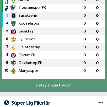
2
Erzurumspor FK
0
0
3
Başakşehir
0
0
4
Kocaelispor
0
0
5
Beşiktaş
0
0
6
Eyüpspor
0
0
7
Galatasaray
0
0
8
Çorum FK
0
0
9
Gaziantep FK
0
0
10
Alanyaspor
0
0
Detaylar için tıklayın
Süper Lig Fikstür