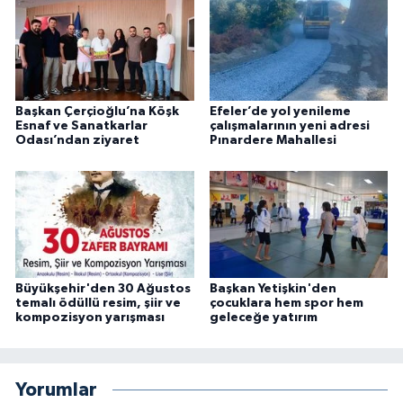
Başkan Çerçioğlu’na Köşk
Efeler’de yol yenileme
Esnaf ve Sanatkarlar
çalışmalarının yeni adresi
Odası’ndan ziyaret
Pınardere Mahallesi
Büyükşehir'den 30 Ağustos
Başkan Yetişkin'den
temalı ödüllü resim, şiir ve
çocuklara hem spor hem
kompozisyon yarışması
geleceğe yatırım
Yorumlar