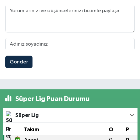
Gönder
Süper Lig Puan Durumu
Süper Lig
#
Takım
O
P
1
Amed
0
0