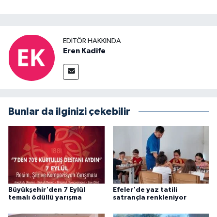
EDITÖR HAKKINDA
Eren Kadife
Bunlar da ilginizi çekebilir
Büyükşehir'den 7 Eylül
Efeler'de yaz tatili
temalı ödüllü yarışma
satrançla renkleniyor