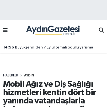
Efeler Hava Durumu
Efeler Trafik Yoğunluk Haritası
Süper Lig Puan Durumu ve Fikstür
14:56
Büyükşehir'den 7 Eylül temalı ödüllü yarışma
Tüm Manşetler
Son Dakika Haberleri
HABERLER
AYDIN
Haber Arşivi
Mobil Ağız ve Diş Sağlığı
hizmetleri kentin dört bir
yanında vatandaşlarla