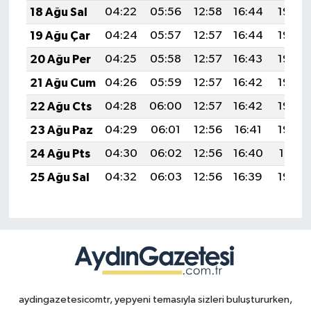
18 Ağu Sal
04:22
05:56
12:58
16:44
19:49
19 Ağu Çar
04:24
05:57
12:57
16:44
19:48
20 Ağu Per
04:25
05:58
12:57
16:43
19:46
21 Ağu Cum
04:26
05:59
12:57
16:42
19:45
22 Ağu Cts
04:28
06:00
12:57
16:42
19:44
23 Ağu Paz
04:29
06:01
12:56
16:41
19:42
24 Ağu Pts
04:30
06:02
12:56
16:40
19:41
25 Ağu Sal
04:32
06:03
12:56
16:39
19:39
aydingazetesicomtr, yepyeni temasıyla sizleri buluştururken,