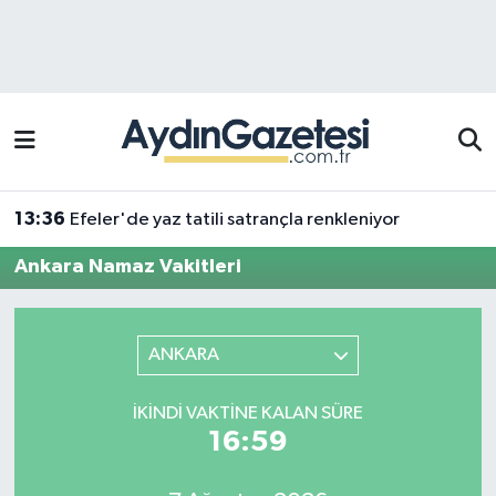
Efeler Hava Durumu
Efeler Trafik Yoğunluk Haritası
Süper Lig Puan Durumu ve Fikstür
13:36
Efeler'de yaz tatili satrançla renkleniyor
Tüm Manşetler
Ankara Namaz Vakitleri
Son Dakika Haberleri
ANKARA
Haber Arşivi
İKINDI VAKTINE KALAN SÜRE
16:59