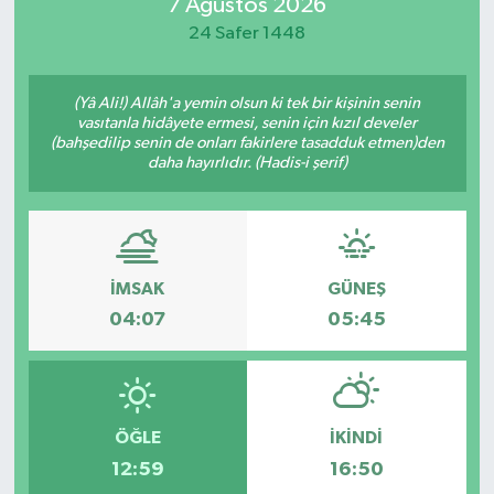
7 Ağustos 2026
24 Safer 1448
(Yâ Ali!) Allâh'a yemin olsun ki tek bir kişinin senin
vasıtanla hidâyete ermesi, senin için kızıl develer
(bahşedilip senin de onları fakirlere tasadduk etmen)den
daha hayırlıdır. (Hadis-i şerif)
İMSAK
GÜNEŞ
04:07
05:45
ÖĞLE
İKINDI
12:59
16:50