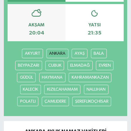
AKŞAM
YATSI
20:04
21:35
AKYURT
ANKARA
AYAŞ
BALA
BEYPAZARI
CUBUK
ELMADAĞ
EVREN
GÜDÜL
HAYMANA
KAHRAMANKAZAN
KALECİK
KIZILCAHAMAM
NALLIHAN
POLATLI
ÇAMLIDERE
ŞEREFLİKOÇHİSAR