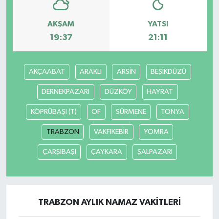
AKŞAM
YATSI
19:37
21:11
AKÇAABAT
ARAKLI
ARSİN
BEŞİKDÜZÜ
DERNEKPAZARI
DÜZKÖY
HAYRAT
KÖPRÜBAŞI (T)
OF
SÜRMENE
TONYA
TRABZON
VAKFIKEBİR
YOMRA
ÇARŞIBAŞI
ÇAYKARA
ŞALPAZARI
TRABZON AYLIK NAMAZ VAKITLERI