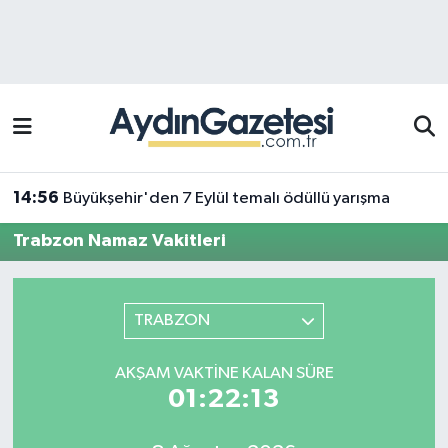
Efeler Hava Durumu
Efeler Trafik Yoğunluk Haritası
Süper Lig Puan Durumu ve Fikstür
14:56
Büyükşehir'den 7 Eylül temalı ödüllü yarışma
Tüm Manşetler
Trabzon Namaz Vakitleri
Son Dakika Haberleri
TRABZON
Haber Arşivi
AKŞAM VAKTINE KALAN SÜRE
01:22:13