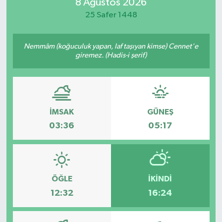
8 Ağustos 2026
25 Safer 1448
Nemmâm (koğuculuk yapan, laf taşıyan kimse) Cennet'e
giremez. (Hadis-i şerif)
İMSAK
GÜNEŞ
03:36
05:17
ÖĞLE
İKINDI
12:32
16:24