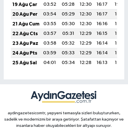
19 Ağu Çar
03:52
05:28
12:30
16:17
19:22
20 Ağu Per
03:54
05:29
12:30
16:17
19:21
21 Ağu Cum
03:55
05:30
12:30
16:16
19:19
22 Ağu Cts
03:57
05:31
12:29
16:15
19:18
23 Ağu Paz
03:58
05:32
12:29
16:14
19:16
24 Ağu Pts
03:59
05:33
12:29
16:14
19:15
25 Ağu Sal
04:01
05:34
12:28
16:13
19:13
aydingazetesicomtr, yepyeni temasıyla sizleri buluştururken,
sadelik ve modernizmi bir araya getiriyor. Şatafattan kaçınıyor ve
insanlara haber okuyabilecekleri bir altyapı sunuyor.