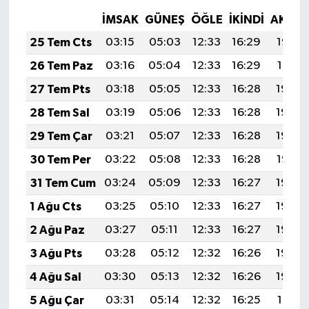
İMSAK
GÜNEŞ
ÖĞLE
İKINDI
AKŞA
25 Tem Cts
03:15
05:03
12:33
16:29
19:52
26 Tem Paz
03:16
05:04
12:33
16:29
19:51
27 Tem Pts
03:18
05:05
12:33
16:28
19:50
28 Tem Sal
03:19
05:06
12:33
16:28
19:49
29 Tem Çar
03:21
05:07
12:33
16:28
19:48
30 Tem Per
03:22
05:08
12:33
16:28
19:47
31 Tem Cum
03:24
05:09
12:33
16:27
19:46
1 Ağu Cts
03:25
05:10
12:33
16:27
19:45
2 Ağu Paz
03:27
05:11
12:33
16:27
19:44
3 Ağu Pts
03:28
05:12
12:32
16:26
19:43
4 Ağu Sal
03:30
05:13
12:32
16:26
19:42
5 Ağu Çar
03:31
05:14
12:32
16:25
19:41