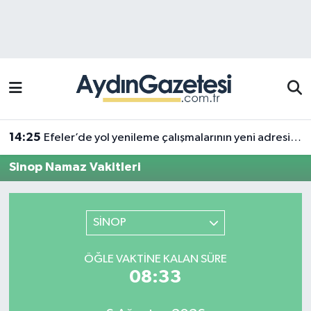
Efeler Hava Durumu
Efeler Trafik Yoğunluk Haritası
Süper Lig Puan Durumu ve Fikstür
14:25
Efeler’de yol yenileme çalışmalarının yeni adresi Pınardere Mahallesi
Tüm Manşetler
Sinop Namaz Vakitleri
Son Dakika Haberleri
SİNOP
Haber Arşivi
ÖĞLE VAKTINE KALAN SÜRE
08:33