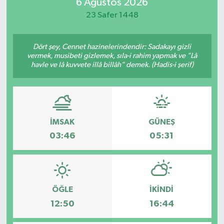
6 Ağustos 2026
23 Safer 1448
Dört şey, Cennet hazinelerindendir: Sadakayı gizli
vermek, musibeti gizlemek, sıla-i rahim yapmak ve "Lâ
havle ve lâ kuvvete illâ billâh" demek. (Hadis-i şerif)
İMSAK
GÜNEŞ
03:46
05:31
ÖĞLE
İKINDI
12:50
16:44