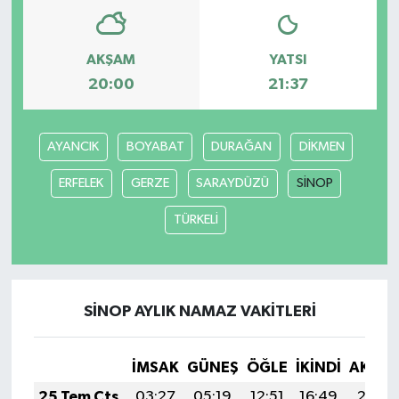
AKŞAM
YATSI
20:00
21:37
AYANCIK
BOYABAT
DURAĞAN
DİKMEN
ERFELEK
GERZE
SARAYDÜZÜ
SİNOP
TÜRKELİ
SİNOP AYLIK NAMAZ VAKITLERI
İMSAK
GÜNEŞ
ÖĞLE
İKINDI
AKŞA
25 Tem Cts
03:27
05:19
12:51
16:49
20:13