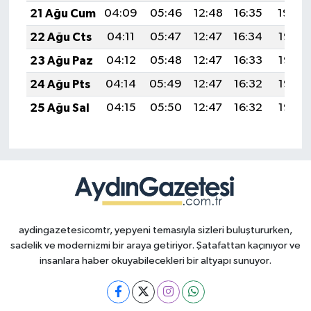
21 Ağu Cum
04:09
05:46
12:48
16:35
19:39
22 Ağu Cts
04:11
05:47
12:47
16:34
19:38
23 Ağu Paz
04:12
05:48
12:47
16:33
19:36
24 Ağu Pts
04:14
05:49
12:47
16:32
19:35
25 Ağu Sal
04:15
05:50
12:47
16:32
19:33
aydingazetesicomtr, yepyeni temasıyla sizleri buluştururken,
sadelik ve modernizmi bir araya getiriyor. Şatafattan kaçınıyor ve
insanlara haber okuyabilecekleri bir altyapı sunuyor.