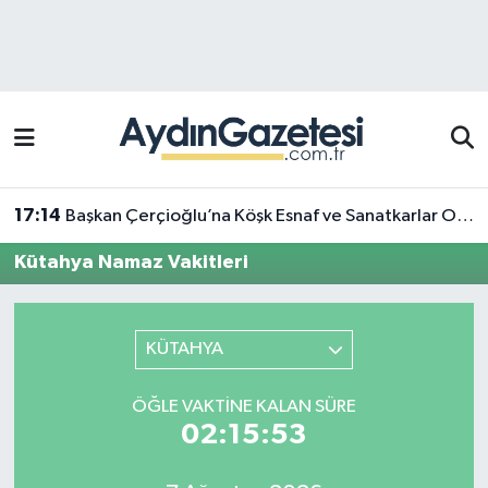
Efeler Hava Durumu
Efeler Trafik Yoğunluk Haritası
Süper Lig Puan Durumu ve Fikstür
17:14
Başkan Çerçioğlu’na Köşk Esnaf ve Sanatkarlar Odası’ndan ziyaret
Tüm Manşetler
Kütahya Namaz Vakitleri
Son Dakika Haberleri
KÜTAHYA
Haber Arşivi
ÖĞLE VAKTINE KALAN SÜRE
02:15:53