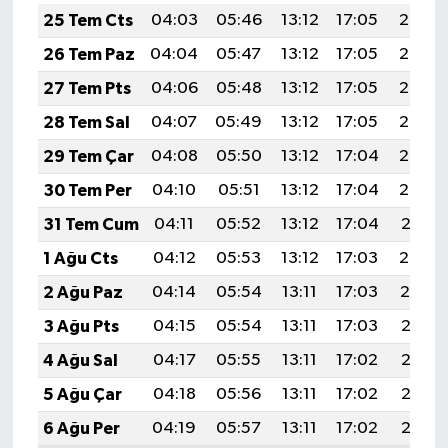
25 Tem Cts
04:03
05:46
13:12
17:05
20:27
26 Tem Paz
04:04
05:47
13:12
17:05
20:26
27 Tem Pts
04:06
05:48
13:12
17:05
20:25
28 Tem Sal
04:07
05:49
13:12
17:05
20:24
29 Tem Çar
04:08
05:50
13:12
17:04
20:23
30 Tem Per
04:10
05:51
13:12
17:04
20:22
31 Tem Cum
04:11
05:52
13:12
17:04
20:21
1 Ağu Cts
04:12
05:53
13:12
17:03
20:20
2 Ağu Paz
04:14
05:54
13:11
17:03
20:19
3 Ağu Pts
04:15
05:54
13:11
17:03
20:18
4 Ağu Sal
04:17
05:55
13:11
17:02
20:17
5 Ağu Çar
04:18
05:56
13:11
17:02
20:16
6 Ağu Per
04:19
05:57
13:11
17:02
20:15