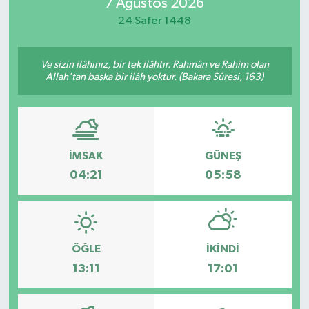
7 Ağustos 2026
24 Safer 1448
Ve sizin ilâhınız, bir tek ilâhtır. Rahmân ve Rahîm olan
Allah'tan başka bir ilâh yoktur. (Bakara Sûresi, 163)
İMSAK
GÜNEŞ
04:21
05:58
ÖĞLE
İKINDI
13:11
17:01