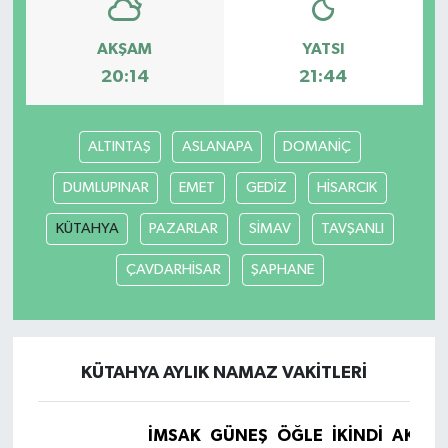
AKŞAM
YATSI
20:14
21:44
ALTINTAŞ
ASLANAPA
DOMANİÇ
DUMLUPINAR
EMET
GEDİZ
HİSARCIK
KÜTAHYA
PAZARLAR
SİMAV
TAVŞANLI
ÇAVDARHİSAR
ŞAPHANE
KÜTAHYA AYLIK NAMAZ VAKITLERI
İMSAK
GÜNEŞ
ÖĞLE
İKINDI
AKŞA