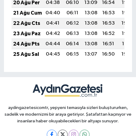
20 Ağu Per
04:38
06:10
13:09
16:54
19:57
21 Ağu Cum
04:40
06:11
13:08
16:53
19:56
22 Ağu Cts
04:41
06:12
13:08
16:53
19:54
23 Ağu Paz
04:42
06:13
13:08
16:52
19:53
24 Ağu Pts
04:44
06:14
13:08
16:51
19:51
25 Ağu Sal
04:45
06:15
13:07
16:50
19:50
aydingazetesicomtr, yepyeni temasıyla sizleri buluştururken,
sadelik ve modernizmi bir araya getiriyor. Şatafattan kaçınıyor ve
insanlara haber okuyabilecekleri bir altyapı sunuyor.