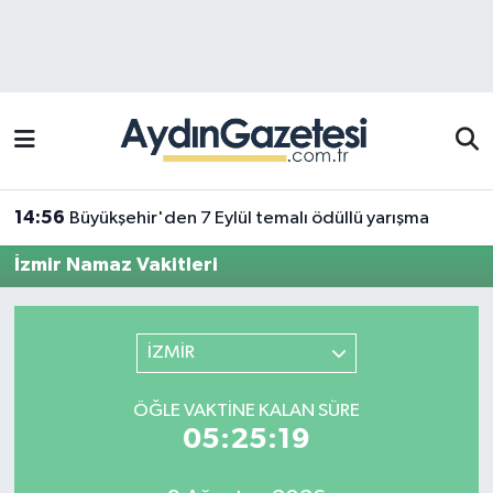
Efeler Hava Durumu
Efeler Trafik Yoğunluk Haritası
Süper Lig Puan Durumu ve Fikstür
14:56
Büyükşehir'den 7 Eylül temalı ödüllü yarışma
Tüm Manşetler
İzmir Namaz Vakitleri
Son Dakika Haberleri
İZMİR
Haber Arşivi
ÖĞLE VAKTINE KALAN SÜRE
05:25:19