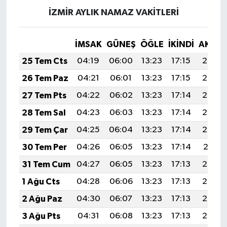
İZMİR AYLIK NAMAZ VAKITLERI
İMSAK
GÜNEŞ
ÖĞLE
İKINDI
AKŞA
25 Tem Cts
04:19
06:00
13:23
17:15
20:36
26 Tem Paz
04:21
06:01
13:23
17:15
20:35
27 Tem Pts
04:22
06:02
13:23
17:14
20:34
28 Tem Sal
04:23
06:03
13:23
17:14
20:33
29 Tem Çar
04:25
06:04
13:23
17:14
20:32
30 Tem Per
04:26
06:05
13:23
17:14
20:31
31 Tem Cum
04:27
06:05
13:23
17:13
20:30
1 Ağu Cts
04:28
06:06
13:23
17:13
20:29
2 Ağu Paz
04:30
06:07
13:23
17:13
20:28
3 Ağu Pts
04:31
06:08
13:23
17:13
20:27