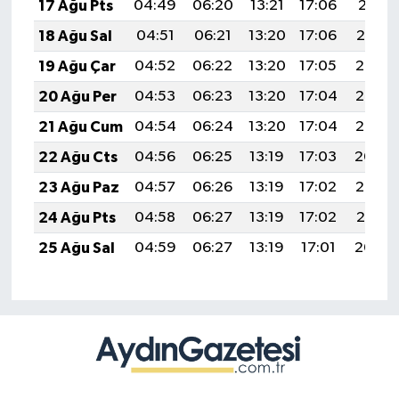
17 Ağu Pts
04:49
06:20
13:21
17:06
20:11
18 Ağu Sal
04:51
06:21
13:20
17:06
20:10
19 Ağu Çar
04:52
06:22
13:20
17:05
20:08
20 Ağu Per
04:53
06:23
13:20
17:04
20:07
21 Ağu Cum
04:54
06:24
13:20
17:04
20:06
22 Ağu Cts
04:56
06:25
13:19
17:03
20:04
23 Ağu Paz
04:57
06:26
13:19
17:02
20:03
24 Ağu Pts
04:58
06:27
13:19
17:02
20:01
25 Ağu Sal
04:59
06:27
13:19
17:01
20:00