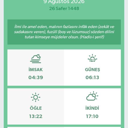
9 Ağustos 2026
26 Safer 1448
İlmi ile amel eden, malının fazlasını infâk eden (zekât ve
sadakasını veren), fuzûlî (boş ve lüzumsuz) sözden dilini
tutan kimseye müjdeler olsun. (Hadis-i şerif)
İMSAK
GÜNEŞ
04:39
06:13
ÖĞLE
İKINDI
13:22
17:10