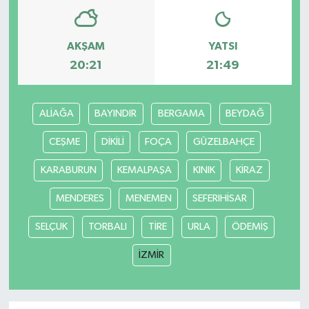
AKŞAM
YATSI
20:21
21:49
ALİAĞA
BAYINDIR
BERGAMA
BEYDAĞ
CEŞME
DİKİLİ
FOÇA
GÜZELBAHÇE
KARABURUN
KEMALPAŞA
KINIK
KİRAZ
MENDERES
MENEMEN
SEFERIHİSAR
SELÇUK
TORBALI
TİRE
URLA
ÖDEMİŞ
İZMİR