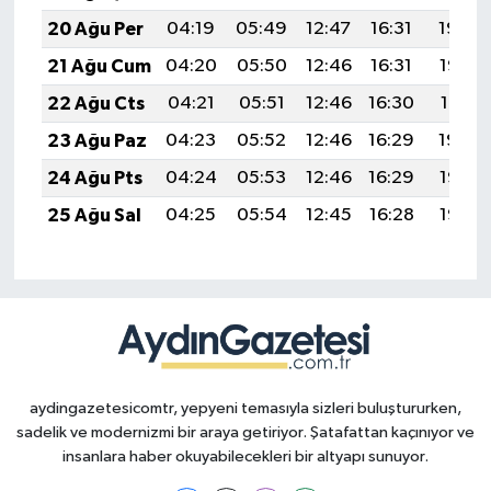
20 Ağu Per
04:19
05:49
12:47
16:31
19:34
21 Ağu Cum
04:20
05:50
12:46
16:31
19:33
22 Ağu Cts
04:21
05:51
12:46
16:30
19:31
23 Ağu Paz
04:23
05:52
12:46
16:29
19:30
24 Ağu Pts
04:24
05:53
12:46
16:29
19:28
25 Ağu Sal
04:25
05:54
12:45
16:28
19:27
aydingazetesicomtr, yepyeni temasıyla sizleri buluştururken,
sadelik ve modernizmi bir araya getiriyor. Şatafattan kaçınıyor ve
insanlara haber okuyabilecekleri bir altyapı sunuyor.