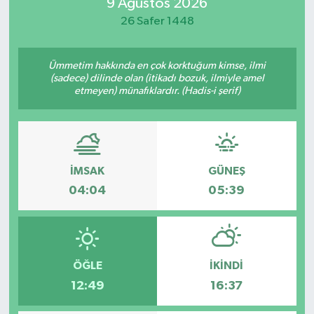
9 Ağustos 2026
26 Safer 1448
Ümmetim hakkında en çok korktuğum kimse, ilmi
(sadece) dilinde olan (itikadı bozuk, ilmiyle amel
etmeyen) münafıklardır. (Hadis-i şerif)
İMSAK
GÜNEŞ
04:04
05:39
ÖĞLE
İKINDI
12:49
16:37