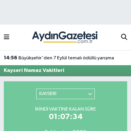
Efeler Hava Durumu
Efeler Trafik Yoğunluk Haritası
Süper Lig Puan Durumu ve Fikstür
14:56
Büyükşehir'den 7 Eylül temalı ödüllü yarışma
Tüm Manşetler
Kayseri Namaz Vakitleri
Son Dakika Haberleri
KAYSERİ
Haber Arşivi
İKINDI VAKTINE KALAN SÜRE
01:07:34