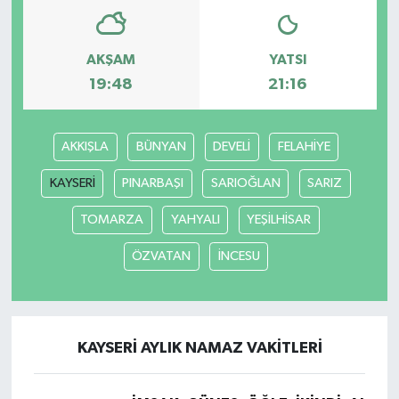
AKŞAM
YATSI
19:48
21:16
AKKIŞLA
BÜNYAN
DEVELİ
FELAHİYE
KAYSERİ
PINARBAŞI
SARIOĞLAN
SARIZ
TOMARZA
YAHYALI
YEŞİLHİSAR
ÖZVATAN
İNCESU
KAYSERİ AYLIK NAMAZ VAKITLERI