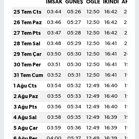
İMSAK
GÜNEŞ
ÖĞLE
İKINDI
AKŞA
25 Tem Cts
03:44
05:26
12:50
16:42
20:03
26 Tem Paz
03:46
05:27
12:50
16:42
20:02
27 Tem Pts
03:47
05:28
12:50
16:42
20:01
28 Tem Sal
03:48
05:29
12:50
16:41
20:01
29 Tem Çar
03:50
05:30
12:50
16:41
20:00
30 Tem Per
03:51
05:30
12:50
16:41
19:59
31 Tem Cum
03:52
05:31
12:50
16:41
19:58
1 Ağu Cts
03:54
05:32
12:49
16:40
19:57
2 Ağu Paz
03:55
05:33
12:49
16:40
19:56
3 Ağu Pts
03:56
05:34
12:49
16:40
19:55
4 Ağu Sal
03:58
05:35
12:49
16:39
19:54
5 Ağu Çar
03:59
05:36
12:49
16:39
19:53
6 Ağu Per
04:00
05:37
12:49
16:39
19:52