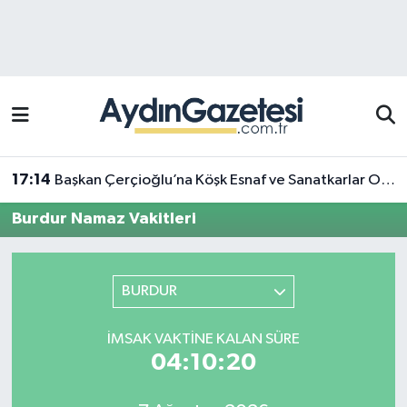
Efeler Hava Durumu
Efeler Trafik Yoğunluk Haritası
Süper Lig Puan Durumu ve Fikstür
17:14
Başkan Çerçioğlu’na Köşk Esnaf ve Sanatkarlar Odası’ndan ziyaret
Tüm Manşetler
Burdur Namaz Vakitleri
Son Dakika Haberleri
BURDUR
Haber Arşivi
İMSAK VAKTINE KALAN SÜRE
04:10:20