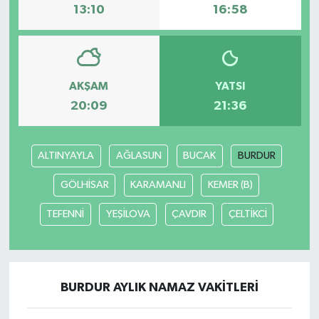
13:10
16:58
AKŞAM
YATSI
20:09
21:36
ALTINYAYLA
AĞLASUN
BUCAK
BURDUR
GÖLHİSAR
KARAMANLI
KEMER (B)
TEFENNİ
YEŞİLOVA
ÇAVDIR
ÇELTİKCİ
BURDUR AYLIK NAMAZ VAKITLERI